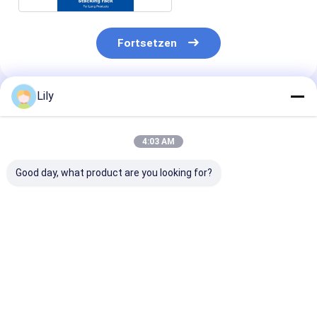
Fortsetzen
Lily
Empfohlene Produkte
4:03 AM
Good day, what product are you looking for?
Nicht-
Spezielle
Verzinkte
standardmäßig
Stahlpaletten für
Stahlpaletten
angepasste
Chemikalienfass
Stahlpaletten
Eisenpaletten
Eisenpalette
Metallpaletten für
Bestpreis
Bestpreis
Bestprei
Metallpaletten
ASRS