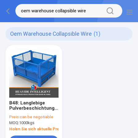
Oem Warehouse Collapsible Wire
(1)
B48: Langlebige
Pulverbeschichtung,
klappbare Lagerhalle,
Preis:
can be negotiable
Metall-Stahl-
MOQ:
1000kgs
Stahlgestell, Käfig,
halb abfallendes Tor,
Holen Sie sich aktuelle Preis
Paletten-