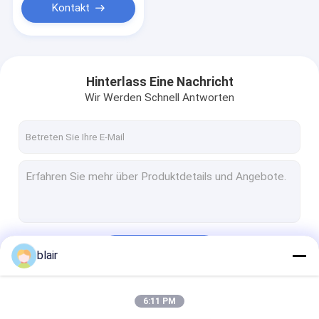
Stahlgestell-Box
Kontakt
Hinterlass Eine Nachricht
Wir Werden Schnell Antworten
Fortsetzen
blair
6:11 PM
Unsere Kategorien