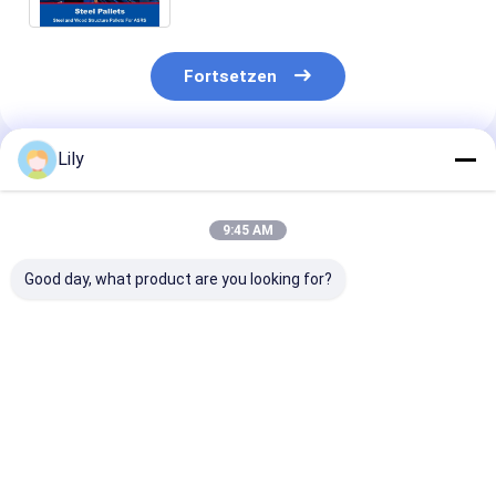
Fortsetzen
Lily
Empfohlene Produkte
9:45 AM
Good day, what product are you looking for?
Nicht-
Spezielle
Verzinkte
standardmäßig
Stahlpaletten für
Stahlpaletten
angepasste
Chemikalienfass
Stahlpaletten
Eisenpaletten
Eisenpalette
Metallpaletten für
Bestpreis
Bestpreis
Bestprei
Metallpaletten
ASRS