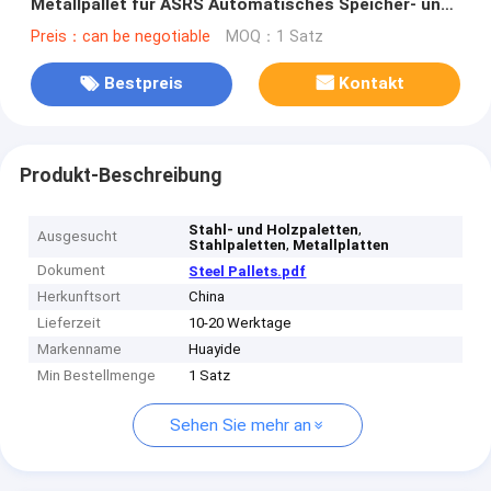
Metallpallet für ASRS Automatisches Speicher- und
Abholsystem
Preis：can be negotiable
MOQ：1 Satz
Bestpreis
Kontakt
Produkt-Beschreibung
,
Stahl- und Holzpaletten
Ausgesucht
,
Stahlpaletten
Metallplatten
Dokument
Steel Pallets.pdf
Herkunftsort
China
Lieferzeit
10-20 Werktage
Markenname
Huayide
Min Bestellmenge
1 Satz
Sehen Sie mehr an