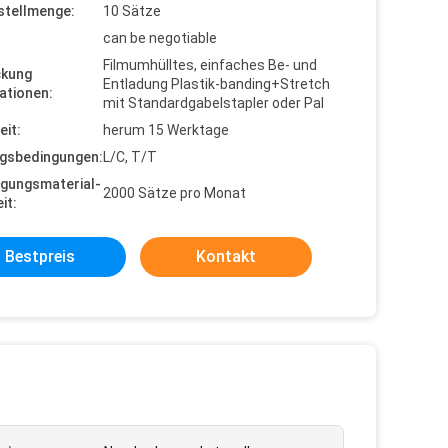
stellmenge:
10 Sätze
can be negotiable
Filmumhülltes, einfaches Be- und
ckung
Entladung Plastik-banding+Stretch
ationen:
mit Standardgabelstapler oder Pal
eit:
herum 15 Werktage
gsbedingungen:
L/C, T/T
gungsmaterial-
2000 Sätze pro Monat
it:
Bestpreis
Kontakt