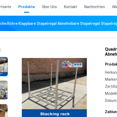
rtseite
Produkte
Über Uns
Kontakt
Nachrichten
All
che Röhre Klappbare Stapelregal Abnehmbare Stapelregal Stapelre
Quadr
Abneh
Produk
Herkun
Marke
Zertifi
Model
Dokum
Zahlun