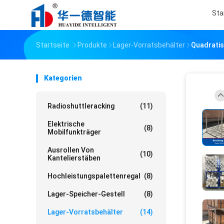
Sta
Startseite
Produkte
Lager-Vorratsbehälter
Quadratis
Kategorien
Radioshuttleracking
(11)
Elektrische
(8)
Mobilfunkträger
Ausrollen Von
(10)
Kantelierstäben
Hochleistungspalettenregal
(8)
Lager-Speicher-Gestell
(8)
Lager-Vorratsbehälter
(14)