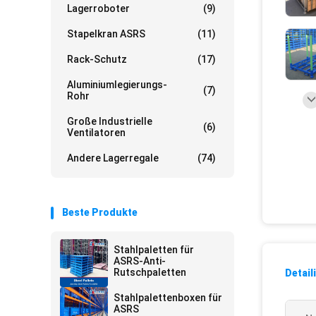
Lagerroboter
(9)
Stapelkran ASRS
(11)
Rack-Schutz
(17)
Aluminiumlegierungs-
(7)
Rohr
Große Industrielle
(6)
Ventilatoren
Andere Lagerregale
(74)
Beste Produkte
Stahlpaletten für
ASRS-Anti-
Rutschpaletten
Detail
Stahlpalettenboxen für
ASRS