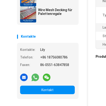
N
Wire Mesh Decking für
Palettenregale
Ty
La
St
Kontakte
He
Kontakte:
Lily
Produ
Telefon:
+86 18756080786
Faxen:
86-0551-63847858
Kontakt