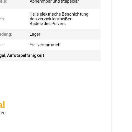
ale:
Abnehmbar und stapelbar
Helle elektrische Beschichtung
en:
des verzinkten/heißen
Bades/des Pulvers
ndung:
Lager
ur:
Frei versammelt
gal
,
Aufstapelfähigkeit
al
ten