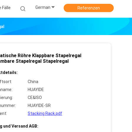
German
e Fälle
Referenzen
gal
atische Röhre Klappbare Stapelregal
mbare Stapelregal Stapelregal
tdetails:
ftsort:
China
nname:
HUAYIDE
zierung:
CE&ISO
lnummer:
HUAYIDE-SR
ent:
Stacking Rack.pdf
g und Versand AGB: