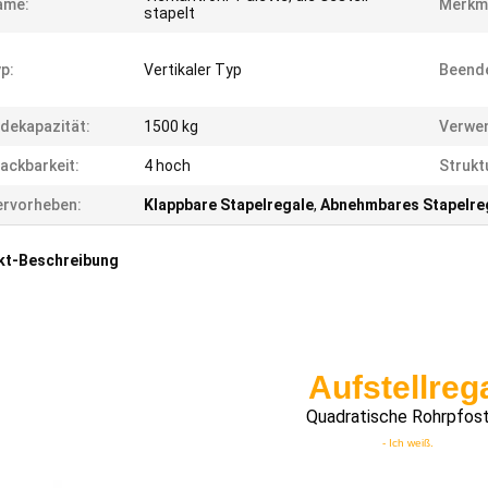
ame:
Merkm
stapelt
p:
Vertikaler Typ
Beend
dekapazität:
1500 kg
Verwe
ackbarkeit:
4 hoch
Strukt
rvorheben:
Klappbare Stapelregale
,
Abnehmbares Stapelre
kt-Beschreibung
Aufstellreg
Quadratische Rohrpfos
- Ich weiß.