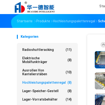
Sta
Startseite
Produkte
Hochleistungspalettenregal
Schw
Kategorien
Radioshuttleracking
(11)
Elektrische
(8)
Mobilfunkträger
Ausrollen Von
(10)
Kantelierstäben
Hochleistungspalettenregal
(8)
Lager-Speicher-Gestell
(8)
Lager-Vorratsbehälter
(14)