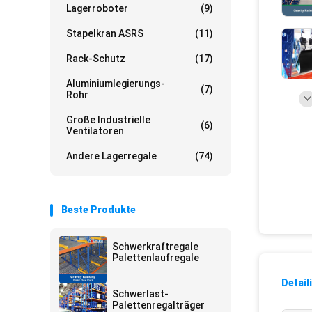
Lagerroboter
(9)
Stapelkran ASRS
(11)
Rack-Schutz
(17)
Aluminiumlegierungs-
(7)
Rohr
Große Industrielle
(6)
Ventilatoren
Andere Lagerregale
(74)
Beste Produkte
Schwerkraftregale
Palettenlaufregale
Detail
Schwerlast-
Palettenregalträger