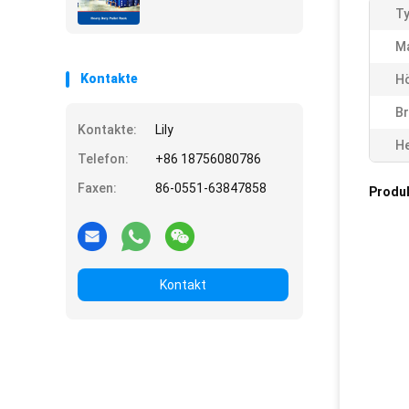
Ty
Ma
Kontakte
H
Br
Kontakte:
Lily
He
Telefon:
+86 18756080786
Faxen:
86-0551-63847858
Produ
Kontakt