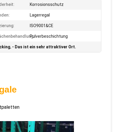
erheit:
Korrosionsschutz
nden:
Lagerregal
zierung:
ISO9001&CE
ächenbehandlung:
Pulverbeschichtung
cking
,
- Das ist ein sehr attraktiver Ort.
gale
tpaletten