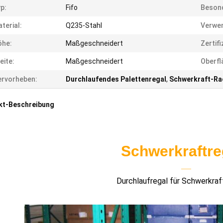
p:
Fifo
Besond
terial:
Q235-Stahl
Verwe
öhe:
Maßgeschneidert
Zertifi
eite:
Maßgeschneidert
Oberfl
rvorheben:
Durchlaufendes Palettenregal
,
Schwerkraft-Ra
kt-Beschreibung
Schwerkraftre
——
Durchlaufregal für Schwerkraf