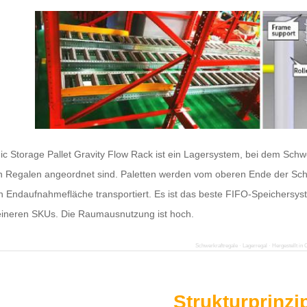
c Storage Pallet Gravity Flow Rack ist ein Lagersystem, bei dem Sch
n Regalen angeordnet sind. Paletten werden vom oberen Ende der Schr
n Endaufnahmefläche transportiert. Es ist das beste FIFO-Speichersys
eineren SKUs. Die Raumausnutzung ist hoch.
Schwerkraftregale · Lagerregal · Hergestellt in 
Strukturprinzi