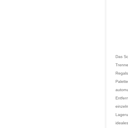
Das Sc
Trenne
Regals
Palette
automa
Entfern
einzel
Lageru
ideale