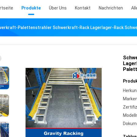
rtseite
Produkte
Über Uns
Kontakt
Nachrichten
All
erkraft-Palettenstrahler Schwerkraft-Rack Lagerlager-Rack Schwe
Schwe
Lager
Palet
Produk
Herkun
Marke
Zertifi
Model
Dokum
Zahlun