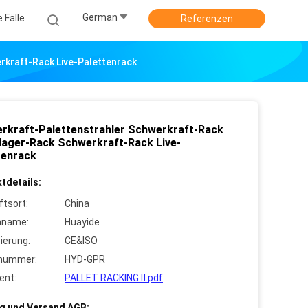
German
e Fälle
Referenzen
rkraft-Rack Live-Palettenrack
rkraft-Palettenstrahler Schwerkraft-Rack
lager-Rack Schwerkraft-Rack Live-
tenrack
tdetails:
ftsort:
China
nname:
Huayide
zierung:
CE&ISO
lnummer:
HYD-GPR
ent:
PALLET RACKING Ⅱ.pdf
g und Versand AGB: