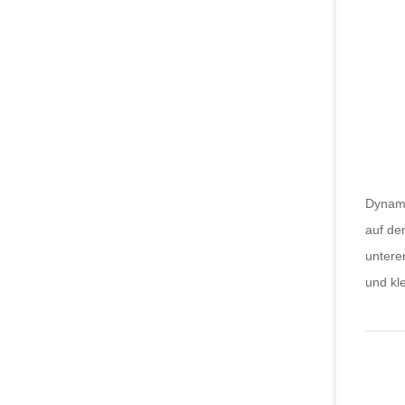
Dynami
auf de
untere
und kl