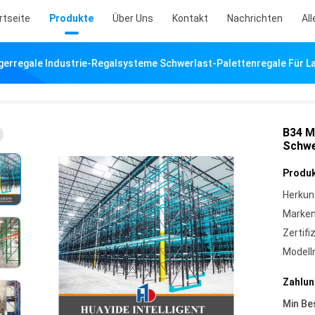
rtseite
Produkte
Über Uns
Kontakt
Nachrichten
All
gerregale Industrie-Regalsysteme Schwerlast-Palettenregale Für L
B34 M
Schwe
Produk
Herkun
Marke
Zertifi
Model
Zahlun
Min Be