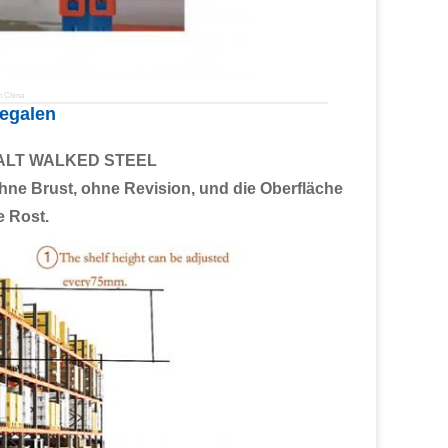
n China
egalen
t, KALT WALKED STEEL
ohne Brust, ohne Revision, und die Oberfläche
e Rost.