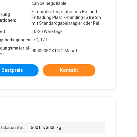
can be negotiable
Filmumhülltes, einfaches Be- und
ckung
Entladung Plastik-banding+Stretch
ationen:
mit Standardgabelstapler oder Pal
eit:
10-20 Werktage
gsbedingungen:
L/C, T/T
gungsmaterial-
900000KGS PRO Monat
it:
Bestpreis
Kontakt
tskapazität:
500 bis 3000 kg