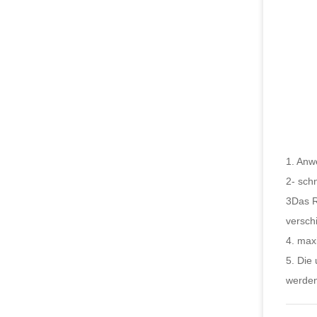
1. Anw
2- schn
3Das R
versch
4. max
5. Die
werden