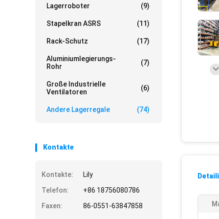
Lagerroboter
(9)
Stapelkran ASRS
(11)
Rack-Schutz
(17)
Aluminiumlegierungs-
(7)
Rohr
Große Industrielle
(6)
Ventilatoren
Andere Lagerregale
(74)
Kontakte
Kontakte:
Lily
Detail
Telefon:
+86 18756080786
Ma
Faxen:
86-0551-63847858