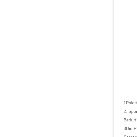
1Palet
2. Spe
Bedürf
3Die R