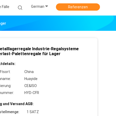
German
e Fälle
Referenzen
ager
etalllagerregale Industrie-Regalsysteme
rlast-Palettenregale für Lager
tdetails:
ftsort:
China
nname:
Huayide
zierung:
CE&ISO
lnummer:
HYD-CFR
g und Versand AGB:
stellmenge:
1 SATZ