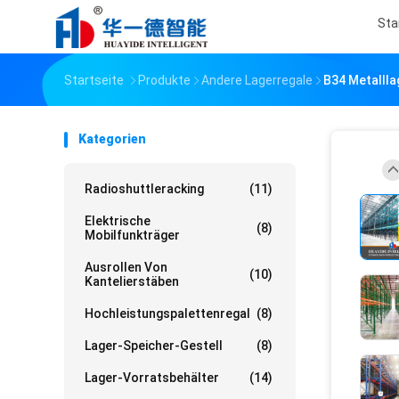
Sta
Startseite
Produkte
Andere Lagerregale
B34 Metallla
Kategorien
Radioshuttleracking
(11)
Elektrische
(8)
Mobilfunkträger
Ausrollen Von
(10)
Kantelierstäben
Hochleistungspalettenregal
(8)
Lager-Speicher-Gestell
(8)
Lager-Vorratsbehälter
(14)