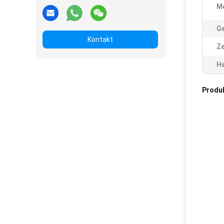
M
G
Kontakt
Ze
He
Produ