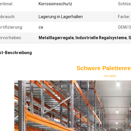
erkmal:
Korrosionsschutz
Schlüs
ebrauch:
Lagerung in Lagerhallen
Farbe:
rtifizierung:
ce
OEM/O
rvorheben:
Metalllagerregale
,
Industrielle Regalsysteme
,
S
kt-Beschreibung
Schwere Palettenre
- Ich weiß.