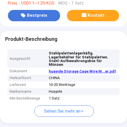
Preis：USD1.1~1.29/KGS
MOQ：1 Satz
Bestpreis
Kontakt
Produkt-Beschreibung
,
Stahlpalettenlagerkäfig
,
Lagerbehälter für Stahlpaletten
Ausgesucht
Stahl-Aufbewahrungsbox für
Münzen
Dokument
huayide Storage Cage Wire M...er.pdf
Herkunftsort
CHINA
Lieferzeit
10-20 Werktage
Markenname
Huayide
Min Bestellmenge
1 Satz
Sehen Sie mehr an