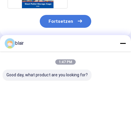
Fortsetzen
blair
Empfohlene Produkte
1:47 PM
Good day, what product are you looking for?
Nicht-
Spezielle
Verzinkte
standardmäßig
Stahlpaletten für
Stahlpaletten
angepasste
Chemikalienfass
Stahlpaletten
Eisenpaletten
Eisenpalette
Metallpaletten für
Bestpreis
Bestpreis
Bestprei
Metallpaletten
ASRS