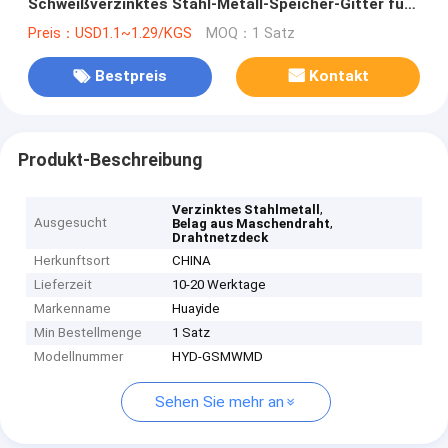
Schweißverzinktes Stahl-Metall-Speicher-Gitter für
Palettenregale
Preis：USD1.1~1.29/KGS
MOQ：1 Satz
Bestpreis
Kontakt
Produkt-Beschreibung
,
Verzinktes Stahlmetall
Ausgesucht
,
Belag aus Maschendraht
Drahtnetzdeck
Herkunftsort
CHINA
Lieferzeit
10-20 Werktage
Markenname
Huayide
Min Bestellmenge
1 Satz
Modellnummer
HYD-GSMWMD
Sehen Sie mehr an