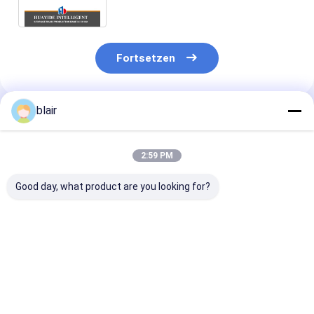
Palettenregale
Fortsetzen
blair
Empfohlene Produkte
2:59 PM
Good day, what product are you looking for?
A12: Karton-Flow
A11: Runde Ecken
A13: Manuelle
Racking-Roller-Rack
Doppeldeck-
Teleskop-
Schwerkraft-Roller-
Stahlpaletten für
Strahlträger f
Racking-Roller-
Lagerlager
Lagerhalter fü
Fahrständer
Metallpaletten
lange Material
Bestpreis
Bestpreis
Bestprei