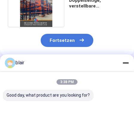
Doppelseitige,
verstellbare
Kragarmregale,
ungehindert
Fortsetzen
blair
Empfohlene Produkte
3:38 PM
Good day, what product are you looking for?
A12: Karton-Flow
A11: Runde Ecken
A13: Manuelle
Racking-Roller-Rack
Doppeldeck-
Teleskop-