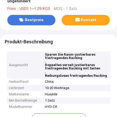
ungehindert
Preis：USD1.1~1.29/KGS
MOQ：1 Satz
Bestpreis
Kontakt
Produkt-Beschreibung
Sparen Sie Raum-justierbares
freitragendes Racking
,
Ausgesucht
Doppeltes versah justierbares
freitragendes Racking mit Seiten
,
Reibungsloses freitragendes Racking
Herkunftsort
China
Lieferzeit
10-20 Werktage
Markenname
Huayide
Min Bestellmenge
1 Satz
Modellnummer
HYD-CR