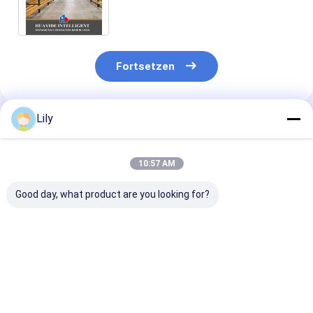
Schwerlastregalen
Fortsetzen
Lily
Empfohlene Produkte
10:57 AM
Good day, what product are you looking for?
A12: Karton-Flow
A11: Runde Ecken
A13: Manuelle
Racking-Roller-Rack
Doppeldeck-
Teleskop-
Schwerkraft-Roller-
Stahlpaletten für
Strahlträger f
Racking-Roller-
Lagerlager
Lagerhalter fü
Fahrständer
Metallpaletten
lange Material
Bestpreis
Bestpreis
Bestprei