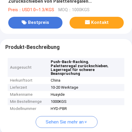
Zurückschieben von Palettenregalen
Schwerlastregalen
Preis：USD1.0~1.3/KGS
MOQ：1000KGS
Bestpreis
Kontakt
Produkt-Beschreibung
,
Push-Back-Racking
,
Palettenregal zurückschieben
Ausgesucht
Lagerregal für schwere
Beanspruchung
Herkunftsort
China
Lieferzeit
10-20 Werktage
Markenname
Huayide
Min Bestellmenge
1000KGS
Modellnummer
HYD-PBR
Sehen Sie mehr an