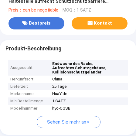
Haltestelle aufrecht Schutzschutzbarriere
Kollisionsschutzgeländer
Preis：can be negotiable
MOQ：1 SATZ
Bestpreis
Kontakt
Produkt-Beschreibung
,
Endwache des Racks
Ausgesucht
,
Aufrechtes Schutzgehäuse
Kollisionsschutzgeländer
Herkunftsort
China
Lieferzeit
25 Tage
Markenname
HuaYide
Min Bestellmenge
1 SATZ
Modellnummer
hyd-CGSB
Sehen Sie mehr an