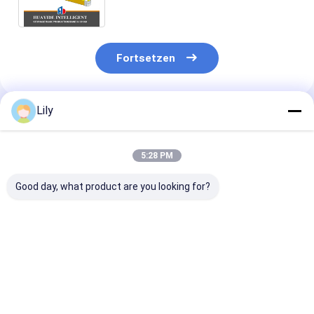
Kollisionsschutzgeländer
Fortsetzen
Lily
Empfohlene Produkte
5:28 PM
Good day, what product are you looking for?
A12: Karton-Flow
A11: Runde Ecken
A13: Manuelle
Racking-Roller-Rack
Doppeldeck-
Teleskop-
Schwerkraft-Roller-
Stahlpaletten für
Strahlträger f
Racking-Roller-
Lagerlager
Lagerhalter fü
Fahrständer
Metallpaletten
lange Material
Bestpreis
Bestpreis
Bestprei