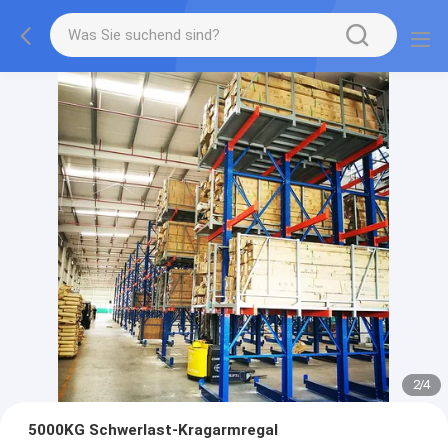
2
/
4
5000KG Schwerlast-Kragarmregal