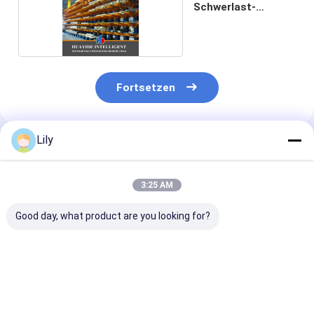
Schwerlast-
Kragarmregal
Fortsetzen
Lily
Empfohlene Produkte
3:25 AM
Good day, what product are you looking for?
A12: Karton-Flow
A11: Runde Ecken
A13: Manuelle
Racking-Roller-Rack
Doppeldeck-
Teleskop-
Schwerkraft-Roller-
Stahlpaletten für
Strahlträger f