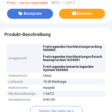
Preis：can be negotiable
MOQ：1 SATZ
Bestpreis
Kontakt
Produkt-Beschreibung
Freitragendes Hochleistungsracking
5000KG
,
Freitragendes Hochleistungsc$stark
Ausgesucht
beanspruchen ISO9001
,
Freitragendes beiseite legendes
System 5000KG
Herkunftsort
China
Lieferzeit
15-20 Werktage
Markenname
Huayide
Min Bestellmenge
1 SATZ
Modellnummer
HYD-CR
Sehen Sie mehr an