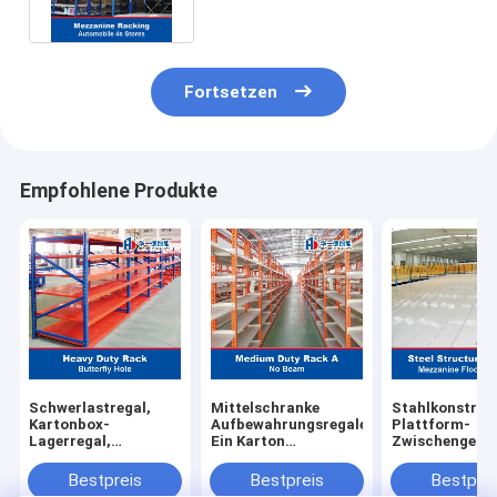
Systeme
Fortsetzen
Empfohlene Produkte
Schwerlastregal,
Mittelschranke
Stahlkonstruk
Kartonbox-
Aufbewahrungsregalen
Plattform-
Lagerregal,
Ein Karton
Zwischengesc
weitgespanntes
Aufbewahrungsregalen
Plattform-Lag
Regal, Lagerregal
Langflächige
Speicher-Geste
Bestpreis
Bestpreis
Bestprei
Aufbewahrungsregale