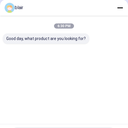
Aufbewahrungsregale
blair
Startseite
Über uns
Desktop Site
Sitemap
Privacy Policy
6:30 PM
Qualität
Radioshuttleracking
China Fabrik.Copyright © 2026 Anhui
Huayide Intelligent Storage Equipment Co., Ltd.. All Rights
Good day, what product are you looking for?
Reserved.
Startseite
Produkte
Über uns