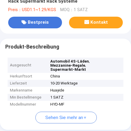
Rack Supermarkt Rack Systeme
Preis：USD1.1~1.29/KGS
MOQ：1 SATZ
Bestpreis
Kontakt
Produkt-Beschreibung
,
Automobil 4S-Läden
Ausgesucht
,
Mezzanine-Regale
Supermarkt-Markt
Herkunftsort
China
Lieferzeit
10-20 Werktage
Markenname
Huayide
Min Bestellmenge
1 SATZ
Modellnummer
HYD-MF
Sehen Sie mehr an