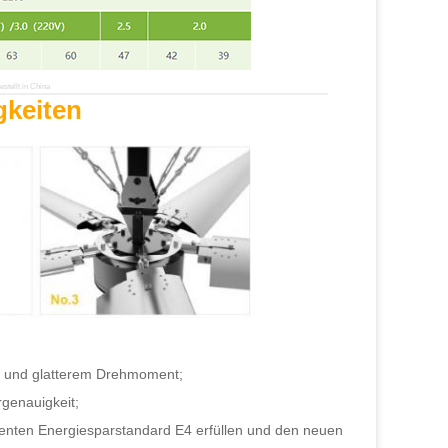
stellt in China
gkeiten
eb und glatterem Drehmoment;
rgenauigkeit;
enten Energiesparstandard E4 erfüllen und den neuen