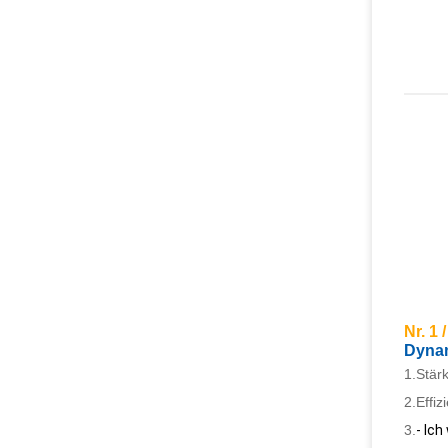
Nr. 1 /
Dyna
1.
Stär
2.
Effi
3.
- Ich