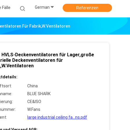
German
e Fälle
Referenzen
ntilatoren Für Fabrik,W.Ventilatoren
 HVLS-Deckenventilatoren für Lager,große
rielle Deckenventilatoren für
k,W.Ventilatoren
tdetails:
ftsort:
China
nname:
BLUE SHARK
zierung:
CE&ISO
lnummer:
W.Fans
ent:
large industrial ceiling fa...ns.pdf
g und Versand AGB: