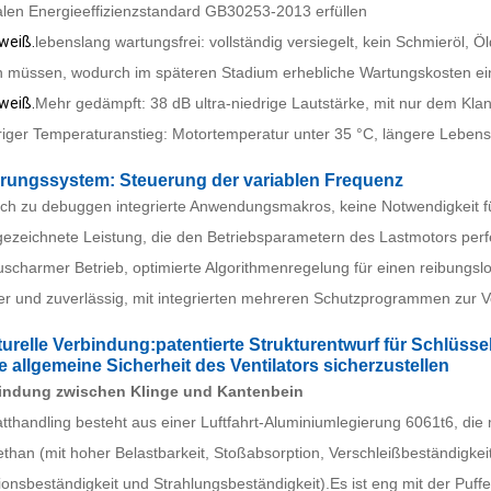
alen Energieeffizienzstandard GB30253-2013 erfüllen
 weiß.
lebenslang wartungsfrei: vollständig versiegelt, kein Schmieröl,
 müssen, wodurch im späteren Stadium erhebliche Wartungskosten ei
 weiß.
Mehr gedämpft: 38 dB ultra-niedrige Lautstärke, mit nur dem Kla
riger Temperaturanstieg: Motortemperatur unter 35 °C, längere Leben
rungssystem: Steuerung der variablen Frequenz
ach zu debuggen integrierte Anwendungsmakros, keine Notwendigkeit fü
gezeichnete Leistung, die den Betriebsparametern des Lastmotors perfe
scharmer Betrieb, optimierte Algorithmenregelung für einen reibungslo
her und zuverlässig, mit integrierten mehreren Schutzprogrammen zur
turelle Verbindung:patentierte Strukturentwurf für Schlüs
e allgemeine Sicherheit des Ventilators sicherzustellen
indung zwischen Klinge und Kantenbein
atthandling besteht aus einer Luftfahrt-Aluminiumlegierung 6061t6, die
ethan (mit hoher Belastbarkeit, Stoßabsorption, Verschleißbeständigkei
ionsbeständigkeit und Strahlungsbeständigkeit).Es ist eng mit der Puf