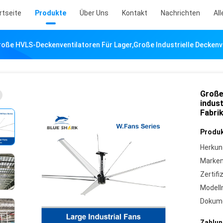
rtseite
Produkte
Über Uns
Kontakt
Nachrichten
All
oße HVLS-Deckenventilatoren Für Lager,große Industrielle Deckenve
Große
indust
Fabri
Produk
Herkun
Marke
Zertifi
Model
Dokum
Zahlun