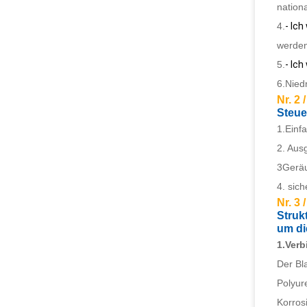
nation
4.
- Ich
werden
5.
- Ich
6.
Nied
Nr. 2 /
Steue
1.
Einf
2. Aus
3Geräu
4. sic
Nr. 3 /
Struk
um di
1.
Verb
Der Bl
Polyur
Korros