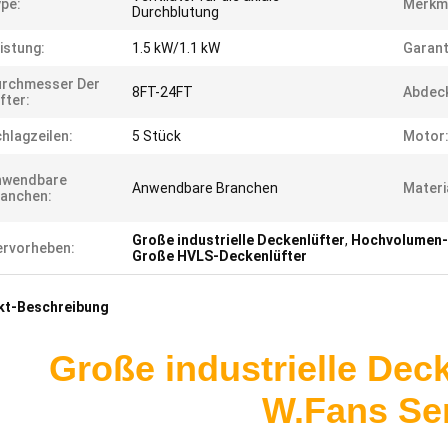
pe:
Merkm
Durchblutung
istung:
1.5 kW/1.1 kW
Garant
urchmesser Der
8FT-24FT
Abdeck
fter:
hlagzeilen:
5 Stück
Motor
nwendbare
Anwendbare Branchen
Materi
anchen:
Große industrielle Deckenlüfter
,
Hochvolumen-
rvorheben:
Große HVLS-Deckenlüfter
kt-Beschreibung
Große industrielle Dec
W.Fans Se