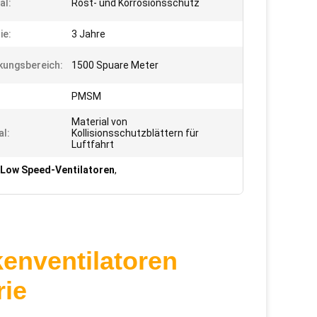
al:
Rost- und Korrosionsschutz
ie:
3 Jahre
ungsbereich:
1500 Spuare Meter
:
PMSM
Material von
al:
Kollisionsschutzblättern für
Luftfahrt
Low Speed-Ventilatoren
,
kenventilatoren
rie