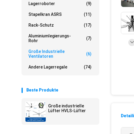
Lagerroboter
(9)
Stapelkran ASRS
(11)
Rack-Schutz
(17)
Aluminiumlegierungs-
(7)
Rohr
Große Industrielle
(6)
Ventilatoren
Andere Lagerregale
(74)
Beste Produkte
Große industrielle
Lüfter HVLS-Lüfter
Detail