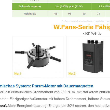
Große industrielle Deckenventilatoren · Lagerhalter · Herge
W.Fans-Serie Fähi
- Ich weiß.
misches System: Pmsm-Motor mit Dauermagneten
ker: ein erstaunliches Drehmoment von 260 N. m. mit stärkerem Antri
zienter: Einzigartiger Außenrotor mit hohem Drehmoment, höhere Steue
 weiß.
Mehr Energieeinsparung: Energie um 30% sparen, den hocheffizi