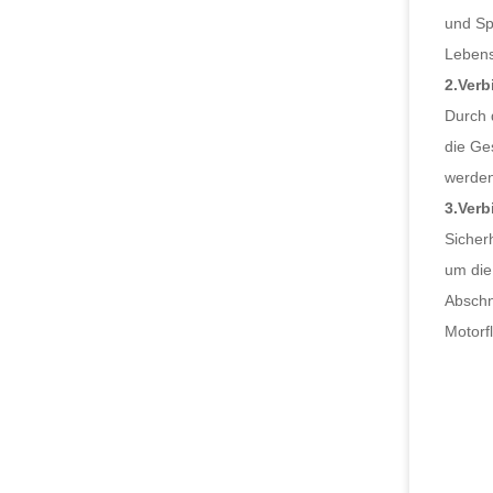
und Sp
Lebens
2.Ver
Durch 
die Ge
werden
3.Ver
Sicher
um die
Abschn
Motorf