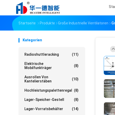
Sta
Startseite
Produkte
Große Industrielle Ventilatoren
Gr
Kategorien
Radioshuttleracking
(11)
Elektrische
(8)
Mobilfunkträger
Ausrollen Von
(10)
Kantelierstäben
Hochleistungspalettenregal
(8)
Lager-Speicher-Gestell
(8)
Lager-Vorratsbehälter
(14)