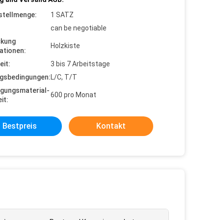
stellmenge:
1 SATZ
can be negotiable
ckung
Holzkiste
ationen:
eit:
3 bis 7 Arbeitstage
gsbedingungen:
L/C, T/T
gungsmaterial-
600 pro Monat
it:
Bestpreis
Kontakt