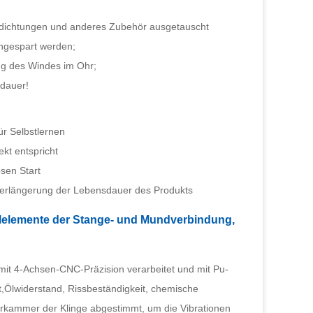
 Öldichtungen und anderes Zubehör ausgetauscht
ngespart werden;
ng des Windes im Ohr;
sdauer!
r Selbstlernen
kt entspricht
sen Start
 Verlängerung der Lebensdauer des Produkts
selelemente der Stange- und Mundverbindung,
 mit 4-Achsen-CNC-Präzision verarbeitet und mit Pu-
t,Ölwiderstand, Rissbeständigkeit, chemische
ferkammer der Klinge abgestimmt, um die Vibrationen