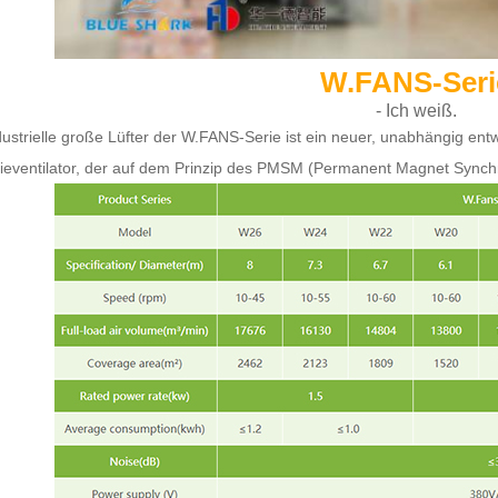
W.FANS-Seri
- Ich weiß.
dustrielle große Lüfter der W.FANS-Serie ist ein neuer, unabhängig en
rieventilator, der auf dem Prinzip des PMSM (Permanent Magnet Synchr