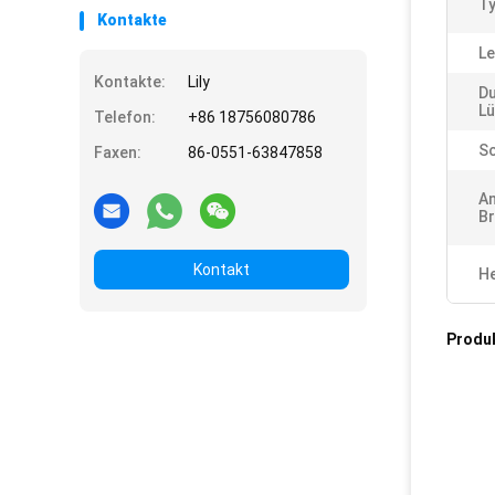
Ty
Kontakte
Le
Kontakte:
Lily
D
Lü
Telefon:
+86 18756080786
Sc
Faxen:
86-0551-63847858
A
Br
Kontakt
He
Produ