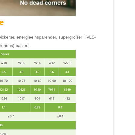
e
twickelter, energieeinsparender, supergroßer HVLS-
onous) basiert.