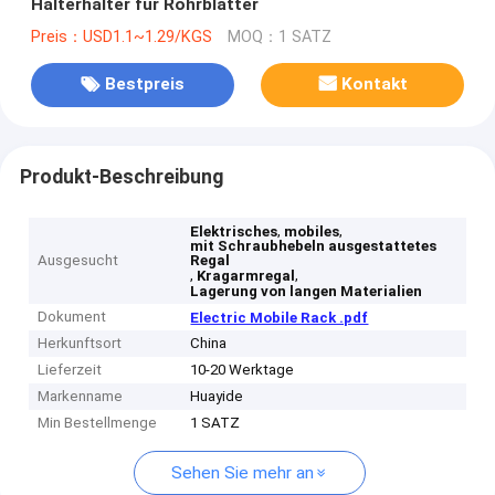
Halterhalter für Rohrblätter
Preis：USD1.1~1.29/KGS
MOQ：1 SATZ
Bestpreis
Kontakt
Produkt-Beschreibung
,
,
Elektrisches
mobiles
mit Schraubhebeln ausgestattetes
Ausgesucht
Regal
,
,
Kragarmregal
Lagerung von langen Materialien
Dokument
Electric Mobile Rack .pdf
Herkunftsort
China
Lieferzeit
10-20 Werktage
Markenname
Huayide
Min Bestellmenge
1 SATZ
Sehen Sie mehr an