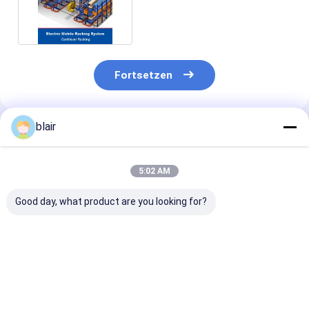
Halterhalter für Rohrblätter
Fortsetzen
blair
Empfohlene Produkte
5:02 AM
Good day, what product are you looking for?
Elektrische mobile
Intelligente
Elektrisches m
Palettenregale
elektronische
Palettenregal.
Schienengeführt
Mobilregale
Seitlich gefüh
Bodenbahnführung
Intelligente
Lagerregal