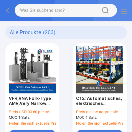
Alle Produkte
(203)
VFR,VNA Fork-Type
C12: Automatisches,
AMR,Very Narrow
elektrisches
Aisle Fork-Type
Schwerlast-
Preis:
USD 30-60 per set
Preis:
can be negotiable
Autonomous Mobile
Palettenregalsystem
MOQ:
1 Satz
MOQ:
1 Satz
Robot,Warehouse
für mobile Lagerung
Automation und
Holen Sie sich aktuelle Preis
Holen Sie sich aktuelle Preis
Logistik Industrie