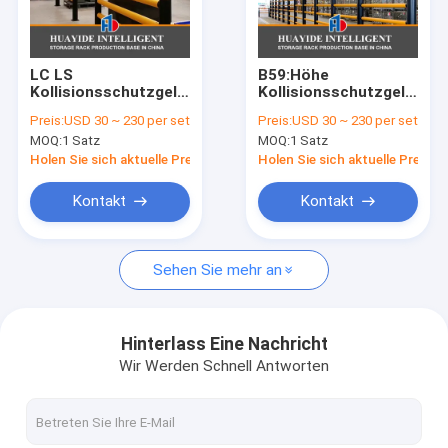
Fabrik Tour
Qualitätskontrolle
LC LS
B59:Höhe
Kollisionsschutzgeländer
Kollisionsschutzgeländer
Kontakt
Lagersicherheitsbarriere
Lagersicherheitsschrank
Preis:
USD 30 ~ 230 per set
Preis:
USD 30 ~ 230 per set
Verkehrsschutzgeländer
Verkehrsschranken
MOQ:
1 Satz
MOQ:
1 Satz
Nachrichten
Holen Sie sich aktuelle Preis
Holen Sie sich aktuelle Preis
Alle Fälle
Kontakt
Kontakt
Referenzen
Sehen Sie mehr an
Radioshuttleracking
Hinterlass Eine Nachricht
Wir Werden Schnell Antworten
Elektrische Mobilfunkträger
Ausrollen von Kantelierstäben