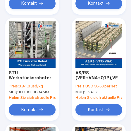
automatisch
Kontakt
Kontakt
organisieren und
stapeln Paletten
Handling Robot
STU
AS/RS
Werkstücksroboter
(VFR+VNA+Q1P),VFR+Ver
Lagerhaus-Picking-
Narrow Aisle+Groß-
Preis:
0.8-1.0 usd/kg
Preis:
USD 30-60 per set
Roboter AMR
und Kleinwagen,Very
MOQ:
1000 KILOGRAMM
MOQ:
1 SATZ
Autonomer mobiler
Narrow Aisle Fork-
Roboter für den
Typ Autonomer
Holen Sie sich aktuelle Preis
Holen Sie sich aktuelle Preis
Transport und die
mobiler Roboter für
Handhabung von
die Stapelung und
Kontakt
Kontakt
Materialboxen
Handhabung von
Werkstücksmaterialbehälter
Lagerpaletten