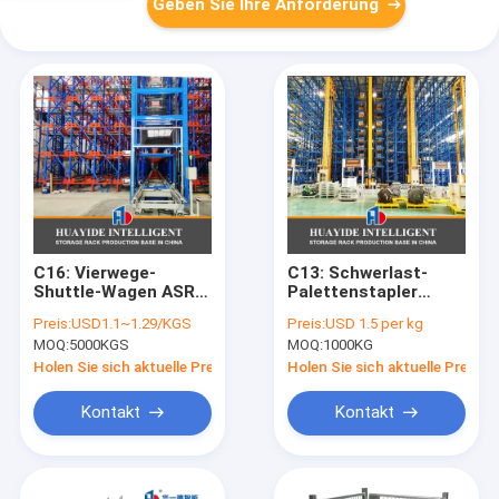
Geben Sie Ihre Anforderung
C16: Vierwege-
C13: Schwerlast-
Shuttle-Wagen ASRS
Palettenstapler
Vierwege-Shuttle-
AS/RS,
Preis:
USD1.1~1.29/KGS
Preis:
USD 1.5 per kg
Rack
Automatisches
MOQ:
5000KGS
MOQ:
1000KG
Lager- und
Bereitstellungssystem
Holen Sie sich aktuelle Preis
Holen Sie sich aktuelle Preis
Kontakt
Kontakt