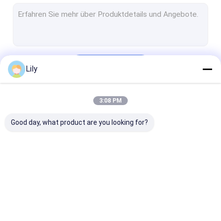
Hochleistungspalettenregal
Lager-Speicher-Gestell
Lager-Vorratsbehälter
Fortsetzen
Lily
Lagerroboter
Stapelkran ASRS
3:08 PM
Unsere Kategorien
Rack-Schutz
Good day, what product are you looking for?
Aluminiumlegierungs-Rohr
Große industrielle Ventilatoren
Andere Lagerregale
Radioshuttleracking
Elektrische
Ausrollen von
Mobilfunkträger
Kantelierstäb