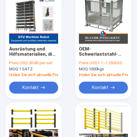
Ausrüstung und
OEM-
Hilfsmaterialien, die
Schwerlaststahl-
für STU-Materialbox-
Industrielle
Preis:
USD 30-80 per set
Preis:
USD1.1~1.29/KGS
Roboter, Workbin-
Regalsysteme 11500
MOQ:
1 SATZ
MOQ:
1000kgs
Roboter und
mm Höchsthöhe
Kommissionierroboter
Holen Sie sich aktuelle Preis
Holen Sie sich aktuelle Preis
im Lager benötigt
werden
Kontakt
Kontakt
Startseite
Produkte
Über uns