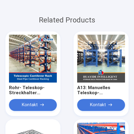
Related Products
Rohr- Teleskop-
A13: Manuelles
Streckhalter
Teleskop-
Metallblech
Strahlträger für
Lagerlager-
Lagerhalter für lange
Kontakt
Kontakt
Lagerregal Teleskop-
Materialien
Streckhalter Lange
Materialien