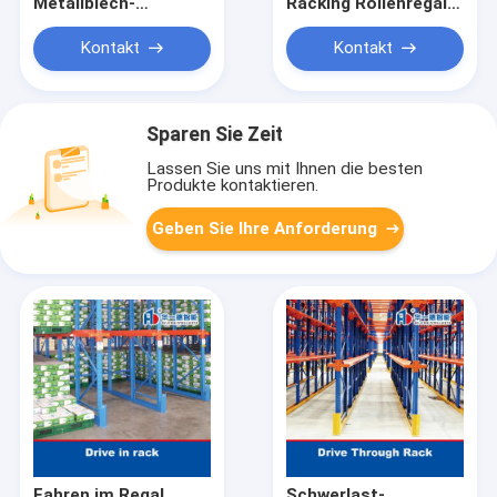
Metallblech-
Racking Rollenregal
Speicherregalen
Schwerkraft
Schwerlastschubladen
Rollenregal
Kontakt
Kontakt
Metallkonstruktion
Rollenförderregalen
Schubladenregalen
Schubladenregalen
für die Speicherung
Sparen Sie Zeit
von Blechen
Lassen Sie uns mit Ihnen die besten
Produkte kontaktieren.
Geben Sie Ihre Anforderung
Fahren im Regal
Schwerlast-