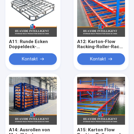
A11: Runde Ecken
A12: Karton-Flow
Doppeldeck-
Racking-Roller-Rack
Stahlpaletten für
Schwerkraft-Roller-
Lagerlager
Racking-Roller-
Kontakt
Kontakt
Metallpaletten
Fahrständer
A14: Ausrollen von
A15: Karton Flow