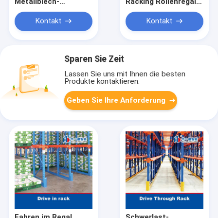
Metallblech-
Racking Rollenregal
Speicherregalen
Schwerkraft
Schwerlastschubladen
Rollenregal
Kontakt
Kontakt
Metallkonstruktion
Rollenförderregalen
Schubladenregalen
Schubladenregalen
für die Speicherung
Sparen Sie Zeit
von Blechen
Lassen Sie uns mit Ihnen die besten
Produkte kontaktieren.
Geben Sie Ihre Anforderung
Fahren im Regal
Schwerlast-