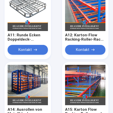
A11: Runde Ecken
A12: Karton-Flow
Doppeldeck-
Racking-Roller-Rack
Stahlpaletten für
Schwerkraft-Roller-
Lagerlager
Racking-Roller-
Kontakt
Kontakt
Metallpaletten
Fahrständer
A14: Ausrollen von
A15: Karton Flow