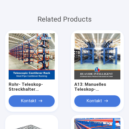
Related Products
Rohr- Teleskop-
A13: Manuelles
Streckhalter
Teleskop-
Metallblech
Strahlträger für
Lagerlager-
Lagerhalter für lange
Kontakt
Kontakt
Lagerregal Teleskop-
Materialien
Streckhalter Lange
Materialien