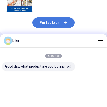
Paletten-Runner-Regalsystem
Fortsetzen
blair
Empfohlene Produkte
4:16 PM
Good day, what product are you looking for?
Vierwege-Radio-
Vierwege-Shuttle-
Zwei-Wege-Ra
Shuttle-Auto Für
Palette ASRS
Shuttle-Rack 
Vierwege-Shuttle-
Kaltlagerlager
Stapler-Kran 
Palette ASRS
Automatisches
unterstützt S
Automatisches
Lager- und
Speicher- und
Bestpreis
Bestpreis
Bestprei