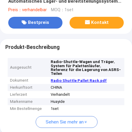
Automatisches Lager- und Bereitstellungssystem
Paletten-Runner-Regalsystem
Preis：verhandelbar
MOQ：1set
Bestpreis
Kontakt
Produkt-Beschreibung
,
Radio-Shuttle-Wagen und Träger
,
System für Palettenläufer
Ausgesucht
Referenz für die Lagerung von ASRS-
Teilen
Dokument
Radio Shuttle Pallet Rack.pdf
Herkunftsort
CHINA
Lieferzeit
Verhandelt
Markenname
Huayide
Min Bestellmenge
1set
Sehen Sie mehr an