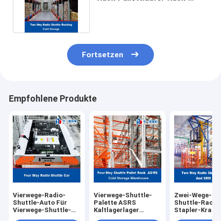
System für die Kaltlagerung
Fortsetzen
Empfohlene Produkte
Vierwege-Radio-
Vierwege-Shuttle-
Zwei-Wege-Ra
Shuttle-Auto Für
Palette ASRS
Shuttle-Rack 
Vierwege-Shuttle-
Kaltlagerlager
Stapler-Kran 
Palette ASRS
Automatisches
unterstützt S