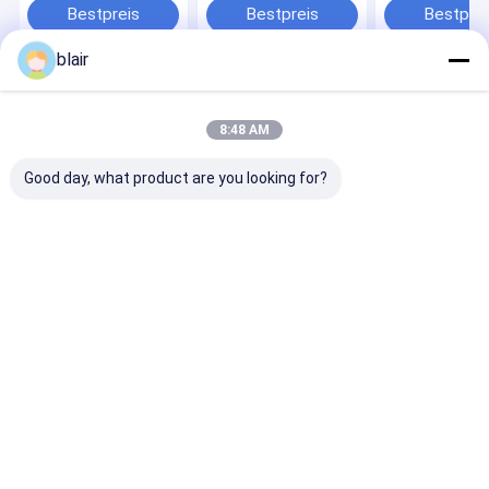
Automatisches
Lager- und
Speicher- und
Bestpreis
Bestpreis
Bestprei
Lagersystem und
Abholsystem
Abrufmaschin
Abholsystem
Palettenläufer-Rack
ASRS automat
blair
Palettenläufer
Speicher- und
Racking
Abrufsystem
Startseite
Über uns
Desktop Site
Sitemap
Privacy Policy
8:48 AM
Qualität
Radioshuttleracking
China Fabrik.Copyright © 2026 Anhui
Huayide Intelligent Storage Equipment Co., Ltd.. All Rights
Good day, what product are you looking for?
Reserved.
Startseite
Produkte
Über uns