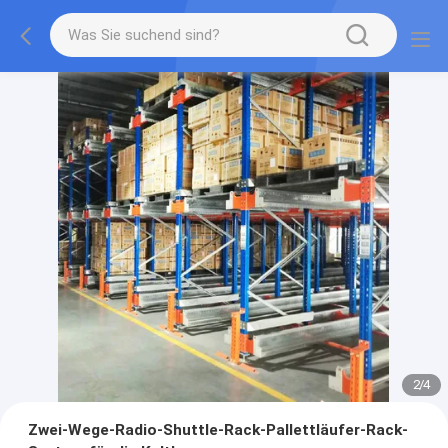
2
/
4
Zwei-Wege-Radio-Shuttle-Rack-Pallettläufer-Rack-