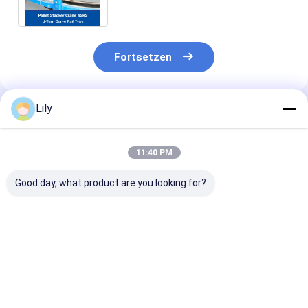
Bereitstellungssystem
Fortsetzen
Lily
Empfohlene Produkte
11:40 PM
Good day, what product are you looking for?
Kragarm-AS/RS für
Kühlhaus Paletten-
Einfach-Tief-
die Lagerung von
Stapelkran ASRS
Paletten-Stap
Langgut
Logistikzentrum
ASRS, Boden-
Kragarmregal für
Automatisches
gestütztes S
Langprodukte
Lager- und
(Lager- und
Bestpreis
Bestpreis
Bestprei
Bereitstellungssystem
Bereitstellung