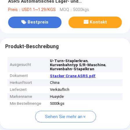
ASRS Automatisches Lager- und
Bereitstellungssystem
Preis：USD1.1~1.29/KGS
MOQ：5000kgs
Bestpreis
Kontakt
Produkt-Beschreibung
,
U-Turn-Staplerkran
Ausgesucht
,
Kurvenbahntyp S/R-Maschine
Kurvenbahn-Stapelkran
Dokument
Stacker Crane ASRS.pdf
Herkunftsort
China
Lieferzeit
Verkäuflich
Markenname
Huayide
Min Bestellmenge
5000kgs
Sehen Sie mehr an