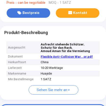
Preis：can be negotiable
MOQ：1 SATZ
Bestpreis
Kontakt
Produkt-Beschreibung
,
Aufrecht stehende Schützer
Ausgesucht
,
Schutz für das Rack
Amoud Aman für die Vermietung
Dokument
Flexible Anti-Collision War...or.pdf
Herkunftsort
China
Lieferzeit
10-20 Werktage
Markenname
Huayide
Min Bestellmenge
1 SATZ
Sehen Sie mehr an