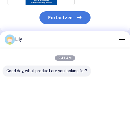
Fortsetzen
Lily
Empfohlene Produkte
9:41 AM
Good day, what product are you looking for?
Polymer-Boden-
Hintere Gitterzaun
Schwerlast-
Sicherheitsschranke
für Lagerregale
Palettenregal-
Verkehrsschranken
Schwerlast-
Schutz Lagerh
Palettenregale
Palettenregal-
Säulen-Schut
Bestpreis
Bestpreis
Bestprei
Flexibler
Kunststoffsch