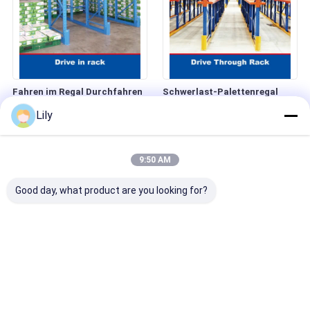
Fahren im Regal Durchfahren
Schwerlast-Palettenregal
Regal Lagerlager Regal
durchfahren
Lily
9:50 AM
Good day, what product are you looking for?
Rückschub-Palettenregale
Schwerkraft-Palettenstrahler
mit hoher Dichte Lagerragel
Schwerkraft-Rack
Rückschubregale
Lagerlager-Rack