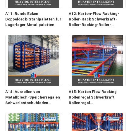
A11: Runde Ecken
A12: Karton-Flow Racking-
Doppeldeck-Stahlpaletten für
Roller-Rack Schwerkraft-
Lagerlager Metallpaletten
Roller-Racking-Roller-
Fahrständer
A14: Ausrollen von
A15: Karton Flow Racking
Metallblech-Speicherregalen
Rollenregal Schwerkraft
Schwerlastschubladen
Rollenregal
Metallkonstruktion
Rollenförderregalen
Schubladenregalen
Schubladenregalen für die
Speicherung von Blechen