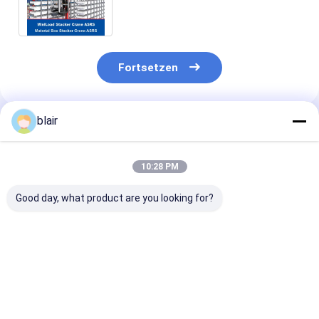
Bereitstellungssystem
Fortsetzen
blair
Empfohlene Produkte
10:28 PM
Good day, what product are you looking for?
Kragarm-AS/RS für
Kühlhaus Paletten-
Einfach-Tief-
die Lagerung von
Stapelkran ASRS
Paletten-Stap
Langgut
Logistikzentrum
ASRS, Boden-
Kragarmregal für
Automatisches
gestütztes S
Langprodukte
Lager- und
(Lager- und
Bestpreis
Bestpreis
Bestprei