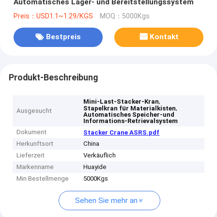
Automatisches Lager- und Bereitstellungssystem
Preis：USD1.1~1.29/KGS
MOQ：5000Kgs
Bestpreis
Kontakt
Produkt-Beschreibung
,
Mini-Last-Stacker-Kran
,
Stapelkran für Materialkisten‌
Ausgesucht
Automatisches Speicher-und
Informations-Retrievalsystem
Dokument
Stacker Crane ASRS.pdf
Herkunftsort
China
Lieferzeit
Verkäuflich
Markenname
Huayide
Min Bestellmenge
5000Kgs
Sehen Sie mehr an