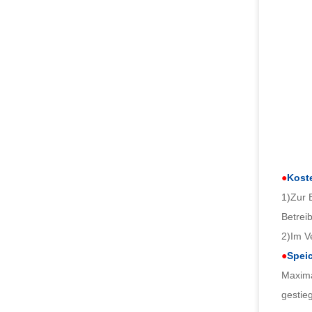
●
Kost
1)Zur 
Betrei
2)Im V
●
Speic
Maxima
gestie