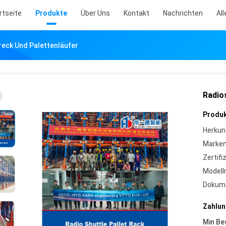
rtseite
Produkte
Über Uns
Kontakt
Nachrichten
All
reck Und Palettenläufer
Radio
Produk
Herkun
Marke
Zertifi
Model
Dokum
Zahlun
Min Be