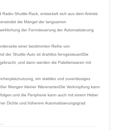
 Radio-Shuttle-Rack, entwickelt sich aus dem Antrieb
überwindet die Mängel der langsamen
rwirklichung der Fernsteuerung der Automatisierung
orderseite einer bestimmten Reihe von
d der Shuttle-Auto ist drahtlos ferngesteuertDie
 gebracht, und dann werden die Palettenwaren mit
cherplatznutzung, ein stabiles und zuverlässiges
großer Mengen kleiner WarenartenDie Verknüpfung kann
olgen.und die Peripherie kann auch mit einem Heber
oher Dichte und höherem Automatisierungsgrad
hina