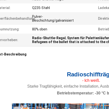
terial:
Q235-Stahl
Ladeka
Pulver-
erflächenbehandlung:
Direkti
Beschichtung/galvanisiert
aumnutzung:
80% oben
Betrie
Radio-Shuttle-Regal
,
System für Palettenläufe
rvorheben:
Refugees of the bullet that is attached to the c
kt-Beschreibung
Radioschiffträ
- Ich weiß.
Starke Tragfähigkeit, einfache Installation, Au
Betriebstemperatur: -30 °C b