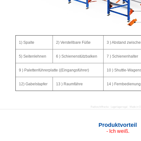
1) Spalte
2) Verstellbare Füße
3 ) Abstand zwische
5) Seitenlehnen
6 ) Schienenstützbalken
7 ) Schienenhalter
9 ) Palettenführerplatte ((Eingangsführer)
10 ) Shuttle-Wagen
12) Gabelstapfer
13 ) Raumfähre
14 ) Fernbedienung
Radioschiffrecke · Lagerlagerregal · Made in C
Produktvorteil
- Ich weiß.