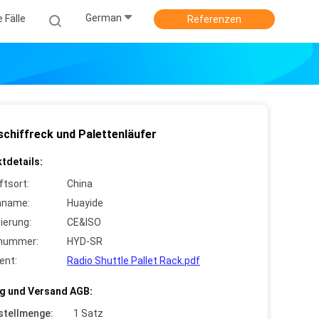
German
e Fälle
Referenzen
schiffreck und Palettenläufer
tdetails:
ftsort:
China
nname:
Huayide
zierung:
CE&ISO
lnummer:
HYD-SR
ent:
Radio Shuttle Pallet Rack.pdf
g und Versand AGB:
stellmenge:
1 Satz