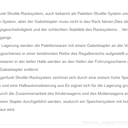
unk-Shuttle-Racksystem, auch bekannt als Paletten-Shuttle-System und
k-System, aber der Gabelstapler muss nicht in das Rack fahren,Dies 
sgeschwindigkeit und der schlechten Stabilität des Racksystems. , Ve
gangs.
r Lagerung werden die Palettenwaren mit einem Gabelstapler an der V
gsschienen in einer bestimmten Reihe des Regalbereichs aufgestellt.un
enwaren in der tiefen Halle werden an den Hafen der Führungsschiene
Gabelstapler entfernt
gerfunk-Shuttle-Racksystem zeichnet sich durch eine extrem hohe Spei
 und eine Halbautomatisierung aus.Es eignet sich für die Lagerung 
urch die Zusammenarbeit des Kinderwagens und des Mutterwagens erf
inem Stapler durchgeführt werden, wodurch ein Speichersystem mit h
aut wird.
Radioschiffrecke · Lagerlagerregal · Made in C