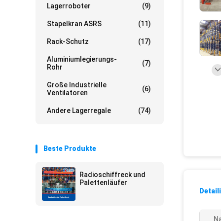
Lagerroboter
(9)
Stapelkran ASRS
(11)
Rack-Schutz
(17)
Aluminiumlegierungs-
(7)
Rohr
Große Industrielle
(6)
Ventilatoren
Andere Lagerregale
(74)
Beste Produkte
Radioschiffreck und
Palettenläufer
Detail
N