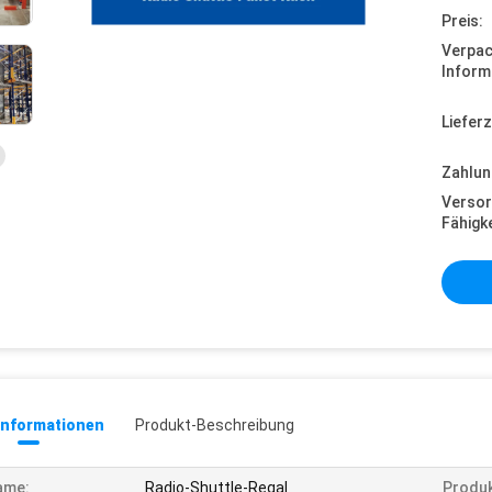
Preis:
Verpa
Inform
Lieferz
Zahlun
Versor
Fähigke
informationen
Produkt-Beschreibung
ame:
Radio-Shuttle-Regal
Produk