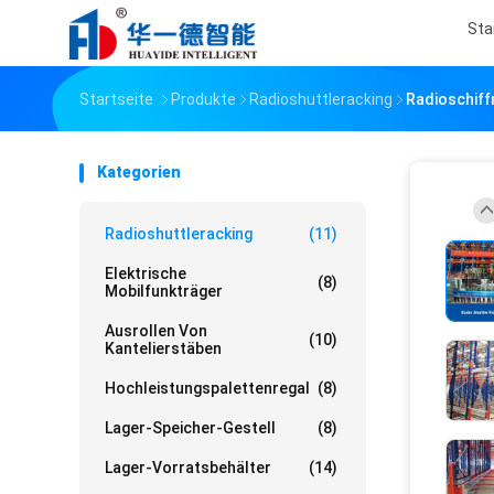
Sta
Startseite
Produkte
Radioshuttleracking
Radioschiff
Kategorien
Radioshuttleracking
(11)
Elektrische
(8)
Mobilfunkträger
Ausrollen Von
(10)
Kantelierstäben
Hochleistungspalettenregal
(8)
Lager-Speicher-Gestell
(8)
Lager-Vorratsbehälter
(14)