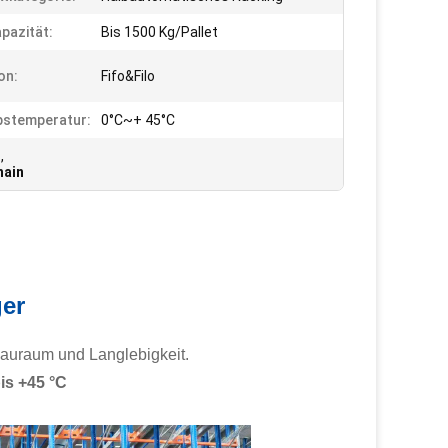
pazität:
Bis 1500 Kg/Pallet
on:
Fifo&Filo
bstemperatur:
0°C~+ 45°C
r
,
hain
ger
sbauraum und Langlebigkeit.
is +45 °C