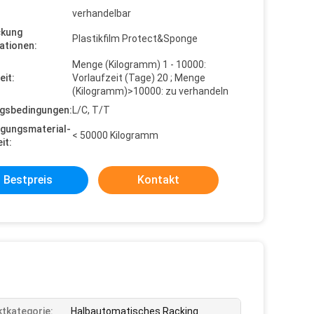
verhandelbar
ckung
Plastikfilm Protect&Sponge
ationen:
Menge (Kilogramm) 1 - 10000:
eit:
Vorlaufzeit (Tage) 20 ; Menge
(Kilogramm)>10000: zu verhandeln
gsbedingungen:
L/C, T/T
gungsmaterial-
< 50000 Kilogramm
it:
Bestpreis
Kontakt
tkategorie:
Halbautomatisches Racking