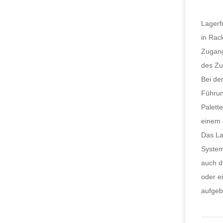
Lagerf
in Rac
Zugang
des Zu
Bei de
Führun
Palett
einem 
Das La
System
auch d
oder e
aufgeb